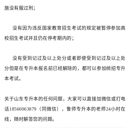
施
没有
服
过
刑
；
没有
因为违反国家教育招生考试的规定被暂停参加高
校招生考试并且仍在停考期内的；
没有受到
记过及以上处分或者
即使
受
到
记过及以上处
分但
是
在
专升本
报名前已经解除的，都可以参加统招专升
本考试。
关于山东专升本的任何问题，大家可以直接加微信或打电
话18560063879（同微信），鲁师专升本的老师24小时在
线，随时解答您的问题。