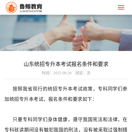
山东统招专升本考试报名条件和要求
时间：2025.08.26 浏览：
次
按照我
省现行的
统招
专升本
考试
政策，
专科
同学们参
加
统招
专升本考试
，
报名
条件
和要求
如下
：
只要
专科
同学们身体健康
，
遵守我国宪法和法律，
在
专科就读
期间没有触犯
我国的
刑法
，
没有被采取
过
强制措