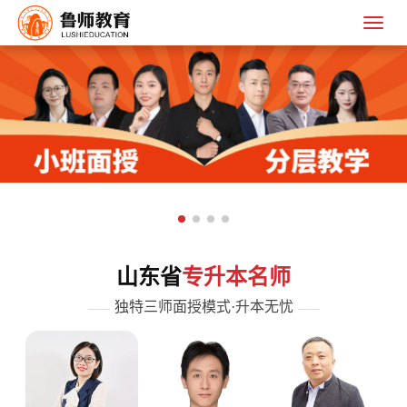
山东省
专升本名师
独特三师面授模式·升本无忧
——
——