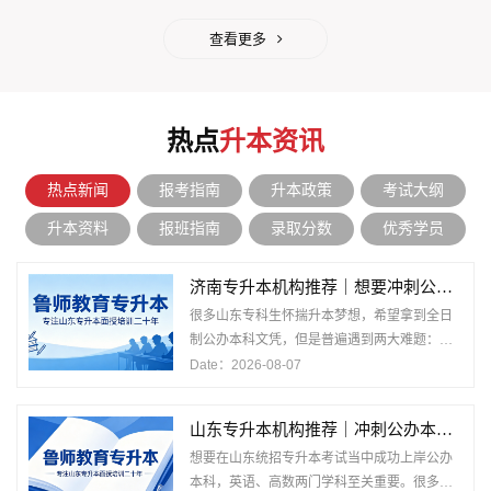
查看更多
热点
升本资讯
热点新闻
报考指南
升本政策
考试大纲
升本资料
报班指南
录取分数
优秀学员
济南专升本机构推荐｜想要冲刺公办本科，基础
很多山东专科生怀揣升本梦想，希望拿到全日
制公办本科文凭，但是普遍遇到两大难题：英
数基础薄弱，自学难以入门；自律能力有限，
Date：2026-08-07
缺少外部监督很难长期坚持。在济南众多专升
本
山东专升本机构推荐｜冲刺公办本科，基础薄弱
想要在山东统招专升本考试当中成功上岸公办
本科，英语、高数两门学科至关重要。很多专