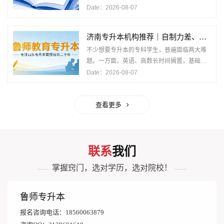
科生由于初高中基础薄弱，英数长期处于低分
Date：2026-08-07
状态，再加上自我约束能力有限，自学备考很
难
济南专升本机构推荐｜自制力差、基础薄弱的专
不少想要专升本的专科学生，普遍面临两大难
题。一方面，英语、高数长时间搁置，基础断
层严重，自学看不懂知识点；另一方面，长期
Date：2026-08-07
缺少良好学习习惯，没有外界约束就容易松
懈，
查看更多
联系
我们
掌握窍门，选对学历，选对院校！
——
——
鲁师专升本
报名咨询电话：18560063879